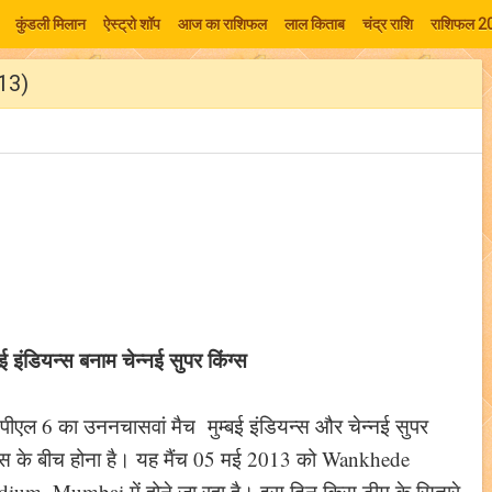
कुंडली मिलान
ऐस्ट्रो शॉप
आज का राशिफल
लाल किताब
चंद्र राशि
राशिफल 2
013)
्बई इंडियन्स बनाम चेन्नई सुपर किंग्स
ीएल 6 का उननचासवां मैच मुम्बई इंडियन्स और चेन्नई सुपर
ग्स के बीच होना है। यह मैंच 05 मई 2013 को Wankhede
dium, Mumbai में होने जा रहा है। इस दिन किस टीम के सितारे