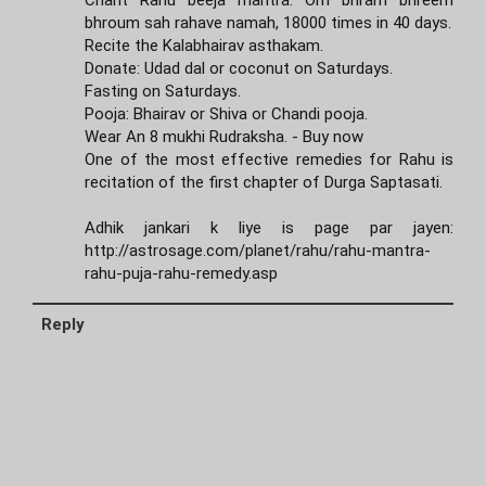
Chant Rahu beeja mantra: Om bhram bhreem
bhroum sah rahave namah, 18000 times in 40 days.
Recite the Kalabhairav asthakam.
Donate: Udad dal or coconut on Saturdays.
Fasting on Saturdays.
Pooja: Bhairav or Shiva or Chandi pooja.
Wear An 8 mukhi Rudraksha. - Buy now
One of the most effective remedies for Rahu is
recitation of the first chapter of Durga Saptasati.
Adhik jankari k liye is page par jayen:
http://astrosage.com/planet/rahu/rahu-mantra-
rahu-puja-rahu-remedy.asp
Reply