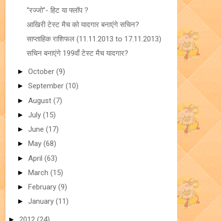
“रज्जो”- हिट या फ्लॉप ?
आखिरी टेस्ट मैच को यादगार बनाएंगे सचिन?
साप्ताहिक राशिफल (11.11.2013 to 17.11.2013)
सचिन बनाएंगे 199वाँ टेस्ट मैच यादगार?
►
October
(9)
►
September
(10)
►
August
(7)
►
July
(15)
►
June
(17)
►
May
(68)
►
April
(63)
►
March
(15)
►
February
(9)
►
January
(11)
►
2012
(24)