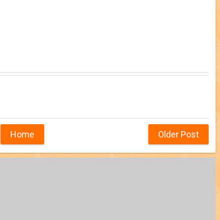
Home
Older Post