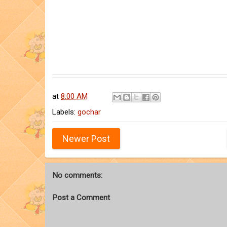
at
8:00 AM
Labels:
gochar
Newer Post
No comments:
Post a Comment