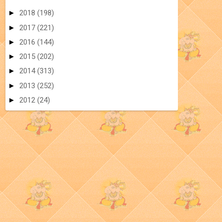
►
2018
(198)
►
2017
(221)
►
2016
(144)
►
2015
(202)
►
2014
(313)
►
2013
(252)
►
2012
(24)