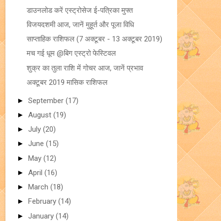
डाउनलोड करें एस्ट्रोसेज ई-पत्रिका मुफ्त
विजयदशमी आज, जानें मुहूर्त और पूजा विधि
साप्ताहिक राशिफल (7 अक्टूबर - 13 अक्टूबर 2019)
मच गई धूम @बिग एस्ट्रो फेस्टिवल
शुक्र का तुला राशि में गोचर आज, जानें प्रभाव
अक्टूबर 2019 मासिक राशिफल
►
September
(17)
►
August
(19)
►
July
(20)
►
June
(15)
►
May
(12)
►
April
(16)
►
March
(18)
►
February
(14)
►
January
(14)