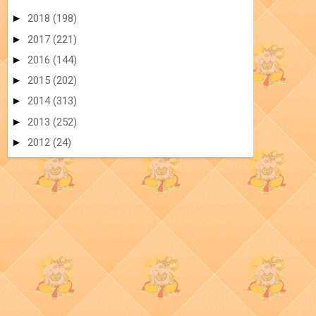
►
2018
(198)
►
2017
(221)
►
2016
(144)
►
2015
(202)
►
2014
(313)
►
2013
(252)
►
2012
(24)