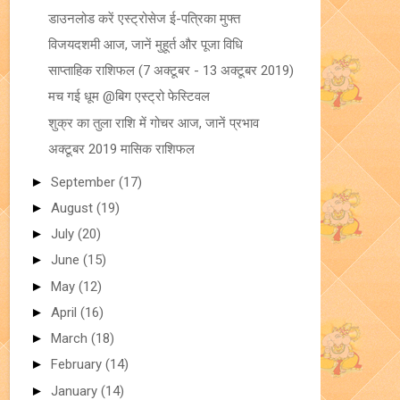
डाउनलोड करें एस्ट्रोसेज ई-पत्रिका मुफ्त
विजयदशमी आज, जानें मुहूर्त और पूजा विधि
साप्ताहिक राशिफल (7 अक्टूबर - 13 अक्टूबर 2019)
मच गई धूम @बिग एस्ट्रो फेस्टिवल
शुक्र का तुला राशि में गोचर आज, जानें प्रभाव
अक्टूबर 2019 मासिक राशिफल
►
September
(17)
►
August
(19)
►
July
(20)
►
June
(15)
►
May
(12)
►
April
(16)
►
March
(18)
►
February
(14)
►
January
(14)