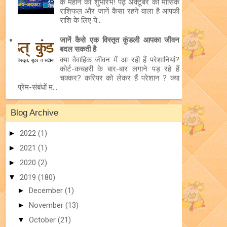
के महीने का शुभारंभ! पढ़ें अक्टूबर का मासिक
राशिफल और जानें कैसा रहने वाला है आपकी
राशि के लिए ये...
जानें कैसे एक विस्तृत कुंडली आपका जीवन
बदल सकती है
क्या वैवाहिक जीवन में आ रही हैं परेशानियां?
कोर्ट-कचहरी के बार-बार लगाने पड़ रहे हैं
चक्कर? करियर को लेकर हैं परेशान ? क्या
प्रेम-संबंधों म...
Blog Archive
►
2022
(1)
►
2021
(1)
►
2020
(2)
▼
2019
(180)
►
December
(1)
►
November
(13)
▼
October
(21)