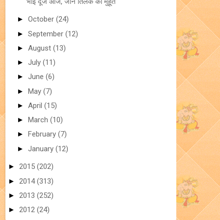
भाई दूज आज, जानें तिलक का मुहूर्त
►
October
(24)
►
September
(12)
►
August
(13)
►
July
(11)
►
June
(6)
►
May
(7)
►
April
(15)
►
March
(10)
►
February
(7)
►
January
(12)
►
2015
(202)
►
2014
(313)
►
2013
(252)
►
2012
(24)