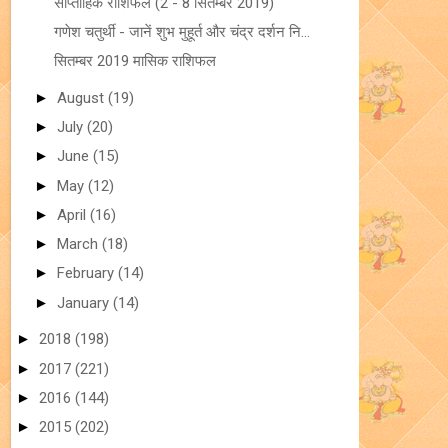
साप्ताहिक राशिफल (2 - 8 सितम्बर 2019)
गणेश चतुर्थी - जानें शुभ मुहूर्त और चंद्र दर्शन नि...
सितम्बर 2019 मासिक राशिफल
►
August
(19)
►
July
(20)
►
June
(15)
►
May
(12)
►
April
(16)
►
March
(18)
►
February
(14)
►
January
(14)
►
2018
(198)
►
2017
(221)
►
2016
(144)
►
2015
(202)