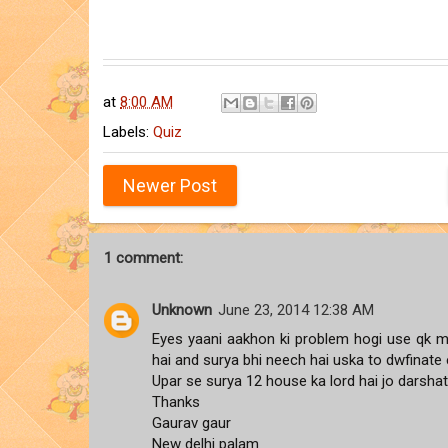
at
8:00 AM
Labels:
Quiz
Newer Post
1 comment:
Unknown
June 23, 2014 12:38 AM
Eyes yaani aakhon ki problem hogi use qk m
hai and surya bhi neech hai uska to dwfinate 
Upar se surya 12 house ka lord hai jo darshata
Thanks
Gaurav gaur
New delhi palam