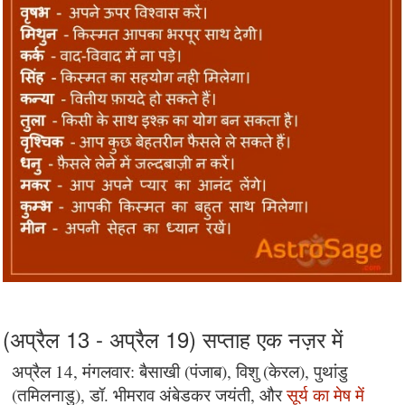
(अप्रैल 13 - अप्रैल 19) सप्ताह एक नज़र में
अप्रैल 14, मंगलवार: बैसाखी (पंजाब), विशु (केरल), पुथांडु
(तमिलनाडु), डॉ. भीमराव अंबेडकर जयंती, और
सूर्य का मेष में