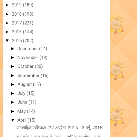
►
2019
(180)
►
2018
(198)
►
2017
(221)
►
2016
(144)
▼
2015
(202)
►
December
(14)
►
November
(18)
►
October
(20)
►
September
(16)
►
August
(17)
►
July
(15)
►
June
(11)
►
May
(14)
▼
April
(15)
साप्ताहिक राशिफल (27 अप्रैल, 2015 - 3 मई, 2015)
बुध करेगा आज वृषभ में गोचर - जानिए क्या होगा आपके