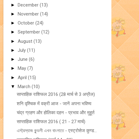
►
December
(13)
►
November
(14)
►
October
(24)
►
September
(12)
►
August
(13)
►
July
(11)
►
June
(6)
►
May
(7)
►
April
(15)
▼
March
(10)
साप्ताहिक राशिफल 2016 (28 मार्च से 3 अप्रैल)
शनि वृश्चिक में वक्री आज - जानें अपना भविष्य
चंद्र ग्रहण और होलिका दहन - प्रभाव और मुहूर्त
साप्ताहिक राशिफल 2016 ( 21 - 27 मार्च)
এস্ট্রস্যাজ কুন্ডলী এখন বাংলাতে - एस्ट्रोसेज कुण्ड...