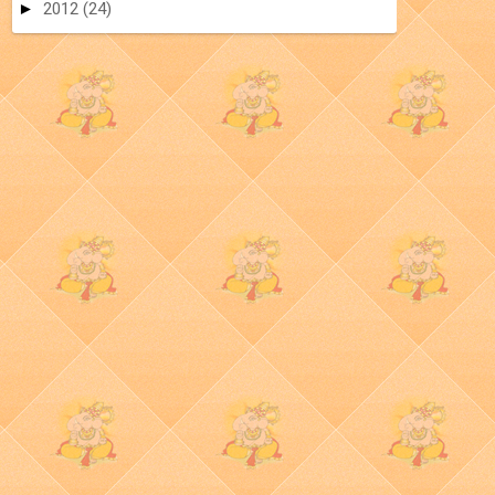
►
2012
(24)