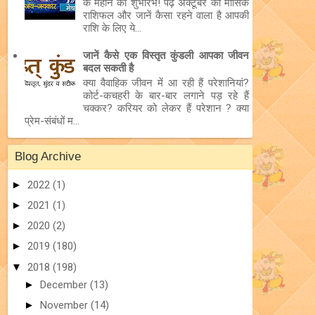
के महीने का शुभारंभ! पढ़ें अक्टूबर का मासिक
राशिफल और जानें कैसा रहने वाला है आपकी
राशि के लिए ये...
जानें कैसे एक विस्तृत कुंडली आपका जीवन
बदल सकती है
क्या वैवाहिक जीवन में आ रही हैं परेशानियां?
कोर्ट-कचहरी के बार-बार लगाने पड़ रहे हैं
चक्कर? करियर को लेकर हैं परेशान ? क्या
प्रेम-संबंधों म...
Blog Archive
►
2022
(1)
►
2021
(1)
►
2020
(2)
►
2019
(180)
▼
2018
(198)
►
December
(13)
►
November
(14)