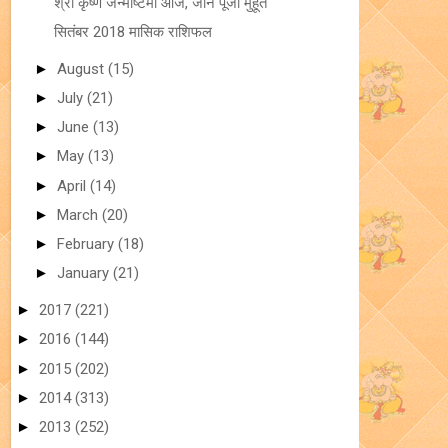
श्री कृष्ण जन्माष्टमी आज, जानें पूजा मुहूर्त
सितंबर 2018 मासिक राशिफल
►
August
(15)
►
July
(21)
►
June
(13)
►
May
(13)
►
April
(14)
►
March
(20)
►
February
(18)
►
January
(21)
►
2017
(221)
►
2016
(144)
►
2015
(202)
►
2014
(313)
►
2013
(252)