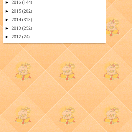
►
2016
(144)
►
2015
(202)
►
2014
(313)
►
2013
(252)
►
2012
(24)