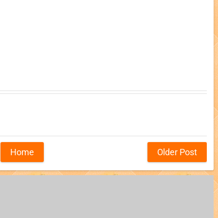
Home
Older Post