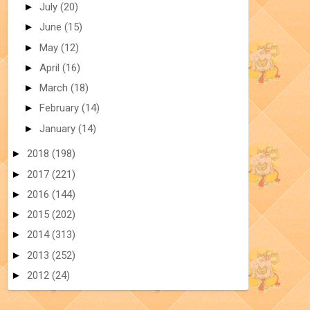
►
July
(20)
►
June
(15)
►
May
(12)
►
April
(16)
►
March
(18)
►
February
(14)
►
January
(14)
►
2018
(198)
►
2017
(221)
►
2016
(144)
►
2015
(202)
►
2014
(313)
►
2013
(252)
►
2012
(24)