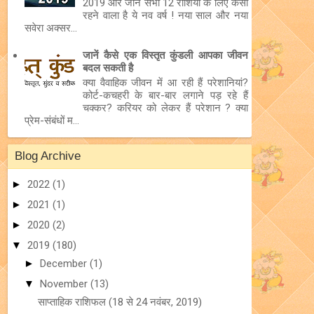
2019 और जानें सभी 12 राशियों के लिए कैसा
रहने वाला है ये नव वर्ष ! नया साल और नया
सवेरा अक्सर...
जानें कैसे एक विस्तृत कुंडली आपका जीवन
बदल सकती है
क्या वैवाहिक जीवन में आ रही हैं परेशानियां?
कोर्ट-कचहरी के बार-बार लगाने पड़ रहे हैं
चक्कर? करियर को लेकर हैं परेशान ? क्या
प्रेम-संबंधों म...
Blog Archive
►
2022
(1)
►
2021
(1)
►
2020
(2)
▼
2019
(180)
►
December
(1)
▼
November
(13)
साप्ताहिक राशिफल (18 से 24 नवंबर, 2019)