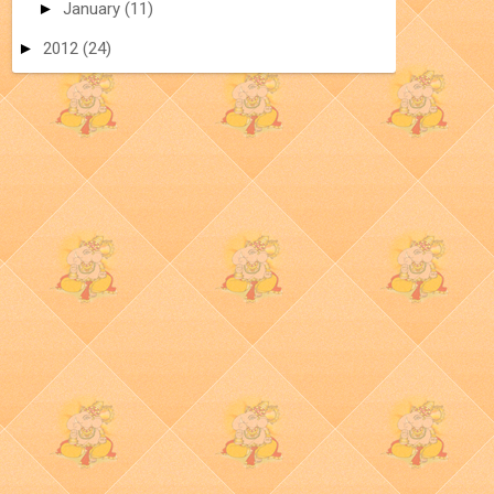
►
January
(11)
►
2012
(24)