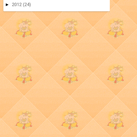
►
2012
(24)