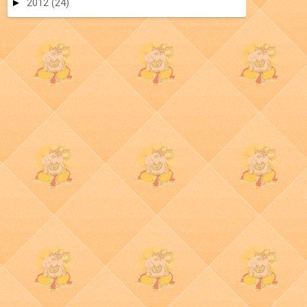
►
2012
(24)