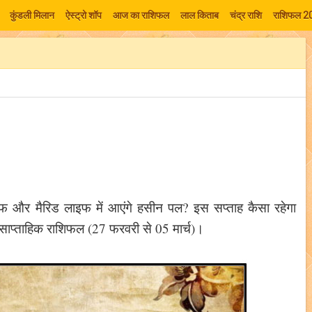
कुंडली मिलान
ऐस्ट्रो शॉप
आज का राशिफल
लाल किताब
चंद्र राशि
राशिफल 2
इफ और मैरिड लाइफ में आएंगे हसीन पल? इस सप्ताह कैसा रहेगा
 साप्ताहिक राशिफल (27 फरवरी से 05 मार्च)।