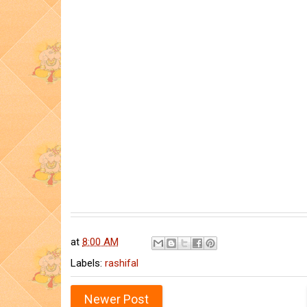
at
8:00 AM
Labels:
rashifal
Newer Post