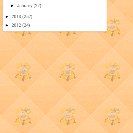
►
January
(22)
►
2013
(252)
►
2012
(24)