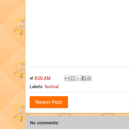
at
8:00 AM
Labels:
festival
Newer Post
No comments: