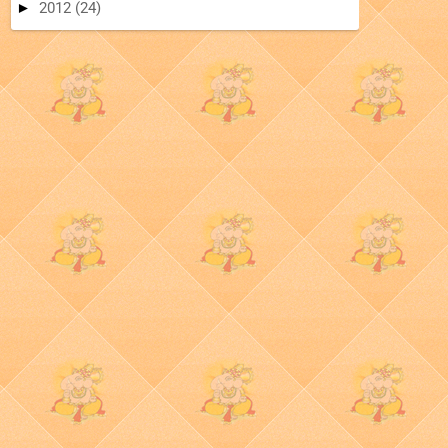
►
2012
(24)