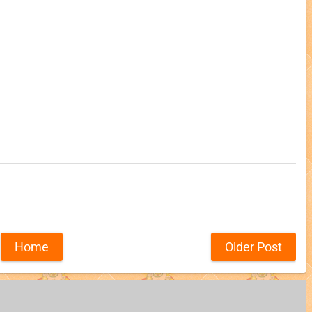
Home
Older Post