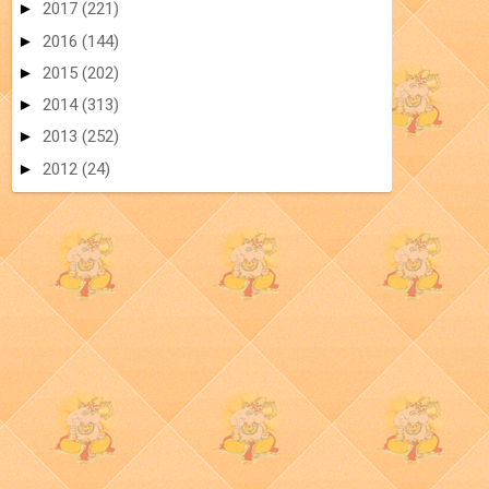
►
2017
(221)
►
2016
(144)
►
2015
(202)
►
2014
(313)
►
2013
(252)
►
2012
(24)