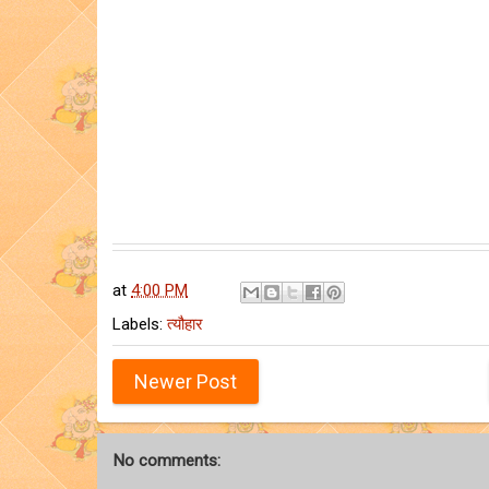
at
4:00 PM
Labels:
त्यौहार
Newer Post
No comments: