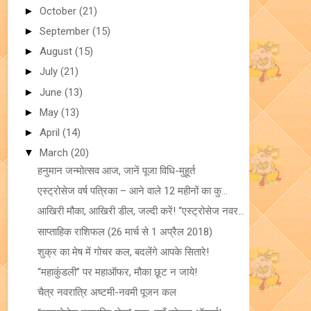
►
October
(21)
►
September
(15)
►
August
(15)
►
July
(21)
►
June
(13)
►
May
(13)
►
April
(14)
▼
March
(20)
हनुमान जन्मोत्सव आज, जानें पूजा विधि-मुहूर्त
एस्ट्रोसेज वर्ष पत्रिका – आने वाले 12 महीनों का कु...
आखिरी मौका, आखिरी डील, जल्दी करें! “एस्ट्रोसेज नवर...
साप्ताहिक राशिफल (26 मार्च से 1 अप्रैल 2018)
शुक्र का मेष में गोचर कल, बदलेंगे आपके सितारे!
“महाकुंडली” पर महाऑफर, मौका छूट न जाये!
चैत्र नवरात्रि अष्टमी-नवमी पूजन कल