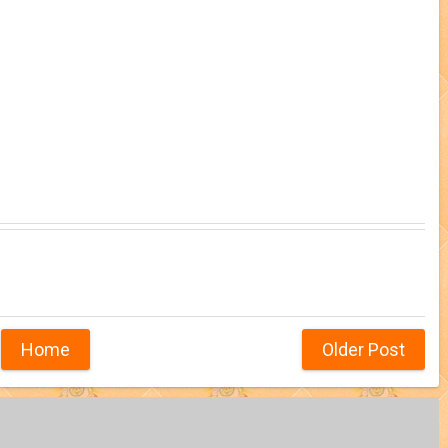
Home
Older Post