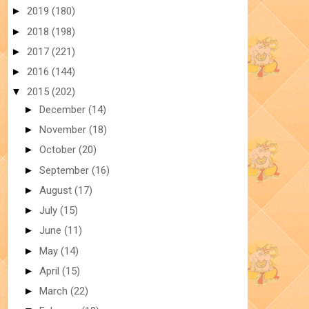
►
2019
(180)
►
2018
(198)
►
2017
(221)
►
2016
(144)
▼
2015
(202)
►
December
(14)
►
November
(18)
►
October
(20)
►
September
(16)
►
August
(17)
►
July
(15)
►
June
(11)
►
May
(14)
►
April
(15)
►
March
(22)