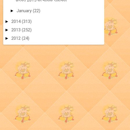
फ़रवरी 2015 का मासिक राशिफल
►
January
(22)
►
2014
(313)
►
2013
(252)
►
2012
(24)