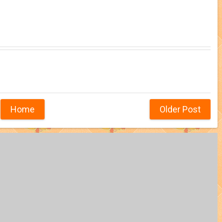
Home
Older Post