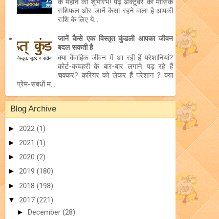
के महीने का शुभारंभ! पढ़ें अक्टूबर का मासिक
राशिफल और जानें कैसा रहने वाला है आपकी
राशि के लिए ये...
जानें कैसे एक विस्तृत कुंडली आपका जीवन
बदल सकती है
क्या वैवाहिक जीवन में आ रही हैं परेशानियां?
कोर्ट-कचहरी के बार-बार लगाने पड़ रहे हैं
चक्कर? करियर को लेकर हैं परेशान ? क्या
प्रेम-संबंधों म...
Blog Archive
►
2022
(1)
►
2021
(1)
►
2020
(2)
►
2019
(180)
►
2018
(198)
▼
2017
(221)
►
December
(28)