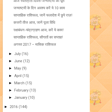
आज स्वतंत्रता दिवस-जन्माष्टमी की धूम
जन्माष्टमी के दिन अवश्य करें ये 10 काम
साप्ताहिक राशिफल, जानें फलादेश में छुपे राज़!
कजरी तीज आज, जानें पूजा विधि
रक्षाबंधन-चंद्रग्रहण आज, करें ये काम!
साप्ताहिक राशिफल, सौगातों का सप्ताह!
अगस्त 2017 – मासिक राशिफल
►
July
(16)
►
June
(12)
►
May
(9)
►
April
(15)
►
March
(15)
►
February
(13)
►
January
(10)
►
2016
(144)