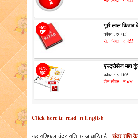
सेल कीमत : रु 455
पूछें लाल किताब क
36%
छूट
कीमत : रु 715
सेल कीमत : रु 455
एस्ट्रोसेज महा कु
41%
छूट
कीमत : रु 1105
सेल कीमत : रु 650
Click here to read in English
चंद्र राशि कै
यह राशिफल चंद्र राशि पर आधारित है।