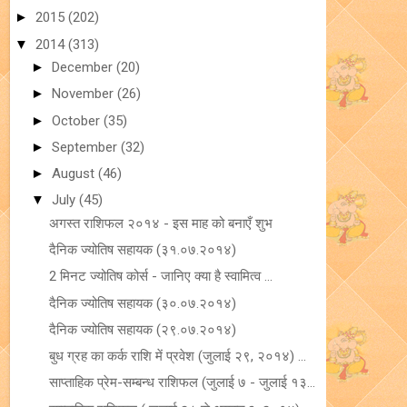
►
2015
(202)
▼
2014
(313)
►
December
(20)
►
November
(26)
►
October
(35)
►
September
(32)
►
August
(46)
▼
July
(45)
अगस्त राशिफल २०१४ - इस माह को बनाएँ शुभ
दैनिक ज्योतिष सहायक (३१.०७.२०१४)
2 मिनट ज्योतिष कोर्स - जानिए क्या है स्‍वामित्‍व ...
दैनिक ज्योतिष सहायक (३०.०७.२०१४)
दैनिक ज्योतिष सहायक (२९.०७.२०१४)
बुध ग्रह का कर्क राशि में प्रवेश (जुलाई २९, २०१४) ...
साप्ताहिक प्रेम-सम्बन्ध राशिफल (जुलाई ७ - जुलाई १३...