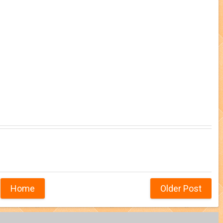
Home
Older Post