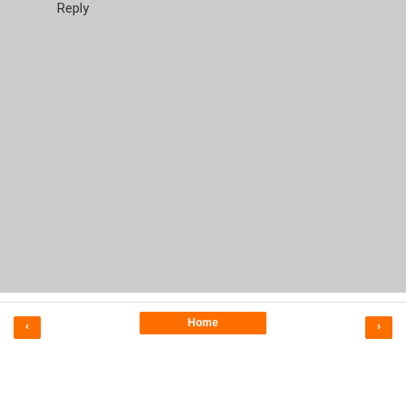
Reply
Home
‹
›