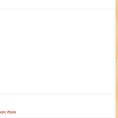
्थान रौयल्स