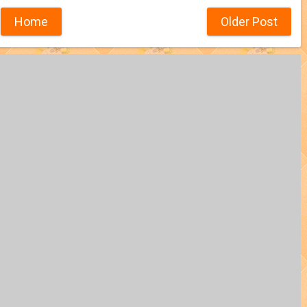
Home
Older Post